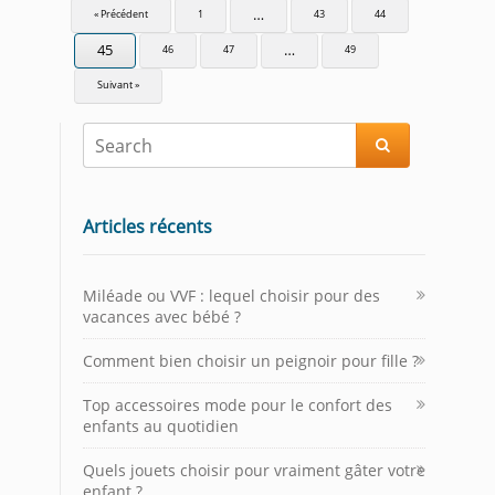
…
« Précédent
1
43
44
45
…
46
47
49
Suivant »

Articles récents
Miléade ou VVF : lequel choisir pour des
vacances avec bébé ?
Comment bien choisir un peignoir pour fille ?
Top accessoires mode pour le confort des
enfants au quotidien
Quels jouets choisir pour vraiment gâter votre
enfant ?