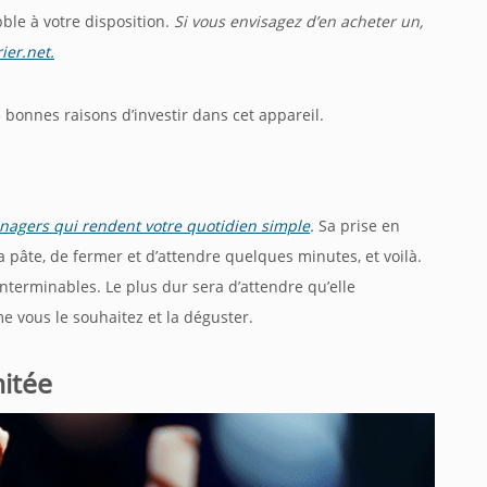
ubble à votre disposition.
Si vous envisagez d’en acheter un,
rier.net.
 5 bonnes raisons d’investir dans cet appareil.
nagers qui rendent votre quotidien simple
.
Sa prise en
 la pâte, de fermer et d’attendre quelques minutes, et voilà.
nterminables. Le plus dur sera d’attendre qu’elle
e vous le souhaitez et la déguster.
mitée